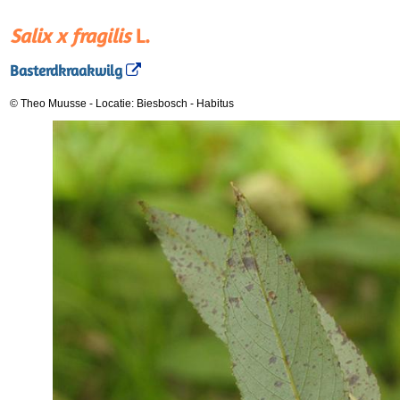
Salix x fragilis
L.
Basterdkraakwilg
© Theo Muusse
-
Locatie: Biesbosch
-
Habitus