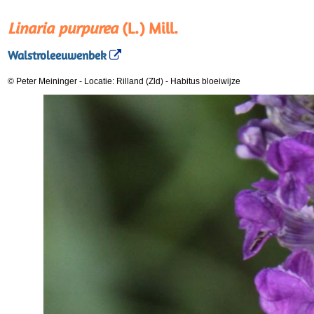
Linaria purpurea
(L.) Mill.
Walstroleeuwenbek
© Peter Meininger
-
Locatie: Rilland (Zld)
-
Habitus bloeiwijze