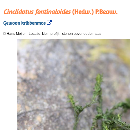
Cinclidotus fontinaloides
(Hedw.) P.Beauv.
Gewoon kribbenmos
© Hans Meijer
-
Locatie: klein profijt
-
stenen oever oude maas