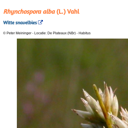
Rhynchospora alba
(L.) Vahl
Witte snavelbies
© Peter Meininger
-
Locatie: De Plateaux (NBr)
-
Habitus