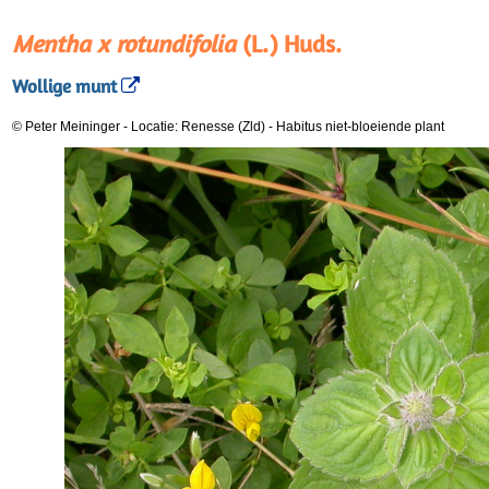
Mentha x rotundifolia
(L.) Huds.
Wollige munt
© Peter Meininger
-
Locatie: Renesse (Zld)
-
Habitus niet-bloeiende plant