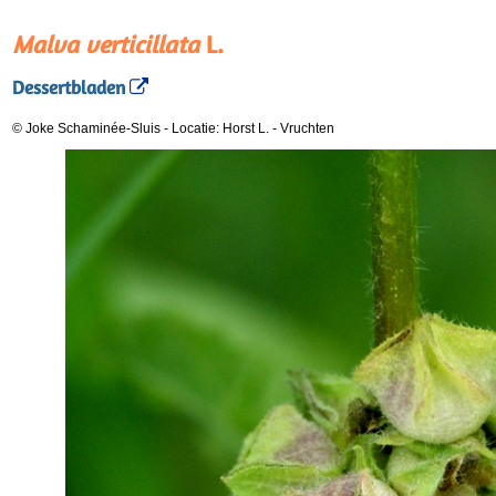
Malva verticillata
L.
Dessertbladen
© Joke Schaminée-Sluis
-
Locatie: Horst L.
-
Vruchten