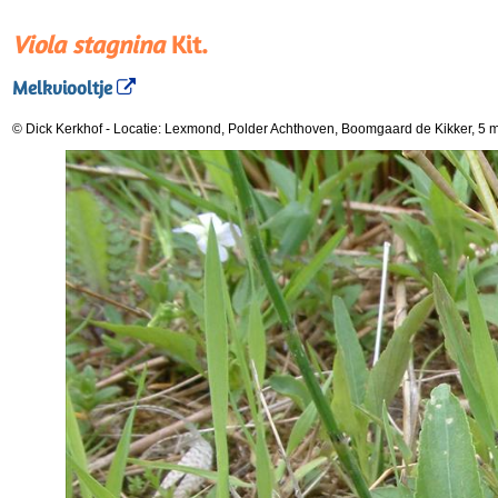
Viola stagnina
Kit.
Melkviooltje
© Dick Kerkhof
-
Locatie: Lexmond, Polder Achthoven, Boomgaard de Kikker, 5 