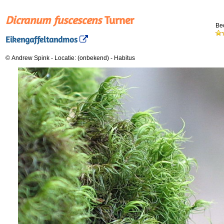
Dicranum fuscescens
Turner
Be
Eikengaffeltandmos
© Andrew Spink
-
Locatie: (onbekend)
-
Habitus