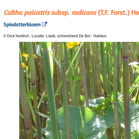
Caltha palustris
subsp.
radicans
(T.F. Forst.) H
Spindotterbloem
© Dick Kerkhof
-
Locatie: Lopik, schiereiland De Bol
-
Habitus