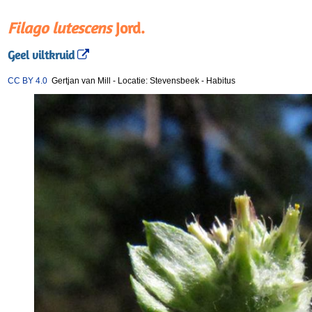
Filago lutescens
Jord.
Geel viltkruid
CC BY 4.0
Gertjan van Mill
-
Locatie: Stevensbeek
-
Habitus