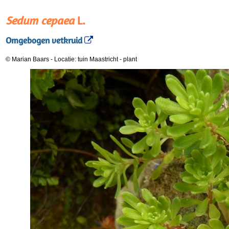
Sedum cepaea
L.
Omgebogen vetkruid
© Marian Baars
-
Locatie: tuin Maastricht
-
plant