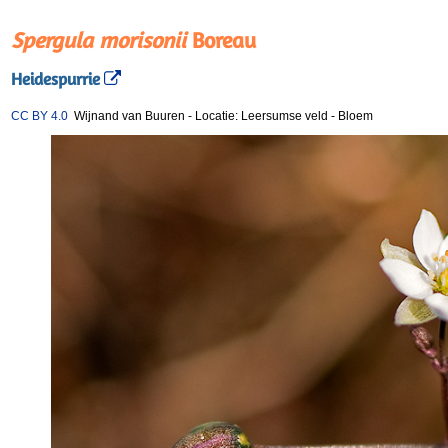
Spergula morisonii
Boreau
Heidespurrie
CC BY 4.0
Wijnand van Buuren
-
Locatie: Leersumse veld
-
Bloem