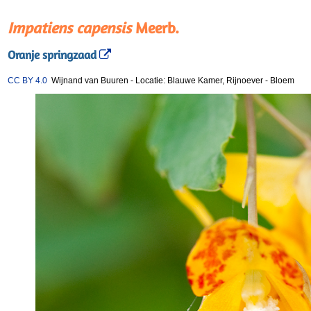
Impatiens capensis
Meerb.
Oranje springzaad
CC BY 4.0
Wijnand van Buuren
-
Locatie: Blauwe Kamer, Rijnoever
-
Bloem