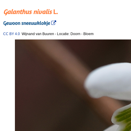
Galanthus nivalis
L.
Gewoon sneeuwklokje
CC BY 4.0
Wijnand van Buuren
-
Locatie: Doorn
-
Bloem