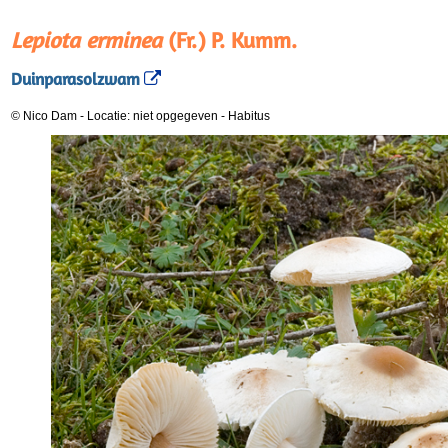
Lepiota erminea
(Fr.) P. Kumm.
Duinparasolzwam
© Nico Dam
-
Locatie: niet opgegeven
-
Habitus