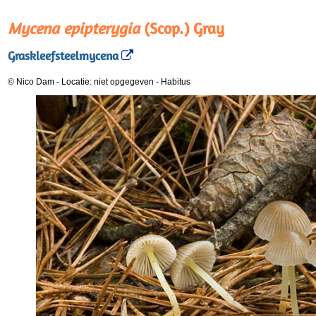
Mycena epipterygia
(Scop.) Gray
Graskleefsteelmycena
© Nico Dam
-
Locatie: niet opgegeven
-
Habitus