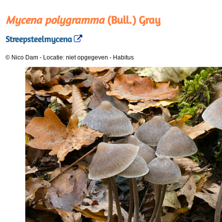
Mycena polygramma
(Bull.) Gray
Streepsteelmycena
© Nico Dam
-
Locatie: niet opgegeven
-
Habitus