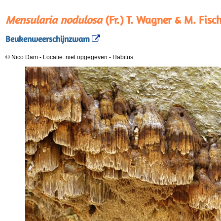
Mensularia nodulosa
(Fr.) T. Wagner & M. Fisch
Beukenweerschijnzwam
© Nico Dam
-
Locatie: niet opgegeven
-
Habitus