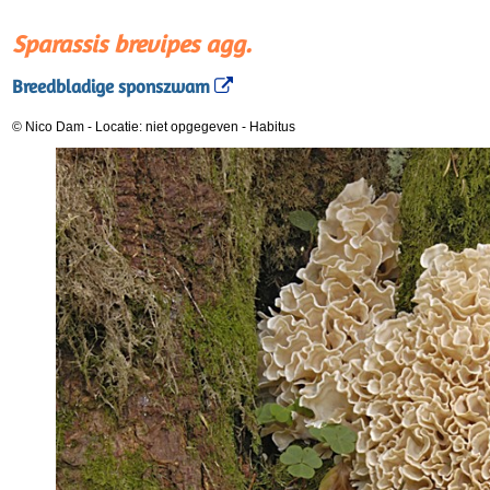
Sparassis brevipes agg.
Breedbladige sponszwam
© Nico Dam
-
Locatie: niet opgegeven
-
Habitus