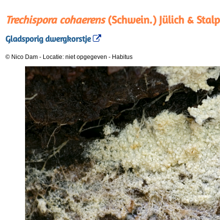
Trechispora cohaerens
(Schwein.) Jülich & Stalp
Gladsporig dwergkorstje
© Nico Dam
-
Locatie: niet opgegeven
-
Habitus