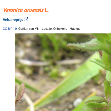
Veronica arvensis
L.
Veldereprijs
CC BY 4.0
Gertjan van Mill
-
Locatie: Onbekend
-
Habitus