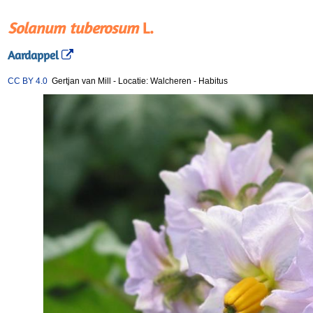
Solanum tuberosum
L.
Aardappel
CC BY 4.0
Gertjan van Mill
-
Locatie: Walcheren
-
Habitus