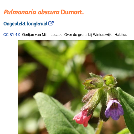
Pulmonaria obscura
Dumort.
Ongevlekt longkruid
CC BY 4.0
Gertjan van Mill
-
Locatie: Over de grens bij Winterswijk
-
Habitus