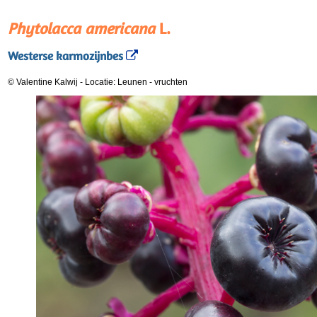
Phytolacca americana
L.
Westerse karmozijnbes
© Valentine Kalwij
-
Locatie: Leunen
-
vruchten