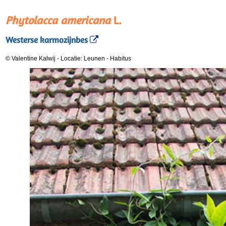
Phytolacca americana
L.
Westerse karmozijnbes
© Valentine Kalwij
-
Locatie: Leunen
-
Habitus