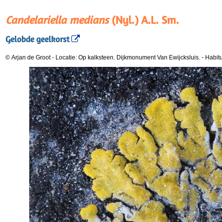
Candelariella medians
(Nyl.) A.L. Sm.
Gelobde geelkorst
© Arjan de Groot
-
Locatie: Op kalksteen. Dijkmonument Van Ewijcksluis.
-
Habit