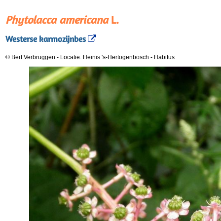
Phytolacca americana
L.
Westerse karmozijnbes
© Bert Verbruggen
-
Locatie: Heinis 's-Hertogenbosch
-
Habitus