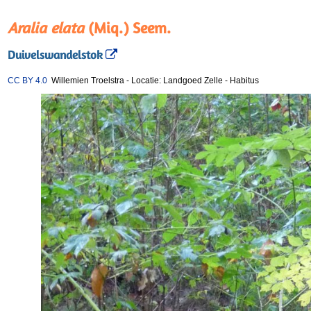
Aralia elata
(Miq.) Seem.
Duivelswandelstok
CC BY 4.0
Willemien Troelstra
-
Locatie: Landgoed Zelle
-
Habitus