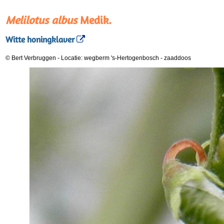
Melilotus albus
Medik.
Witte honingklaver
© Bert Verbruggen
-
Locatie: wegberm 's-Hertogenbosch
-
zaaddoos