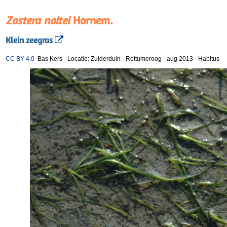
Zostera noltei
Hornem.
Klein zeegras
CC BY 4.0
Bas Kers
-
Locatie: Zuiderduin - Rottumeroog - aug 2013
-
Habitus