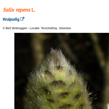
Salix repens
L.
Kruipwilg
© Bert Verbruggen
-
Locatie: Terschelling
-
bloemen