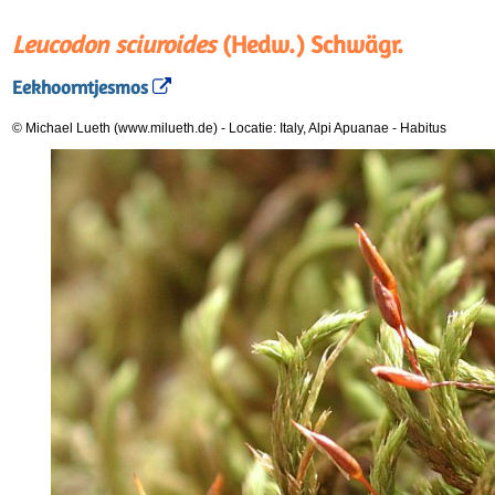
Leucodon sciuroides
(Hedw.) Schwägr.
Eekhoorntjesmos
© Michael Lueth (www.milueth.de)
-
Locatie: Italy, Alpi Apuanae
-
Habitus