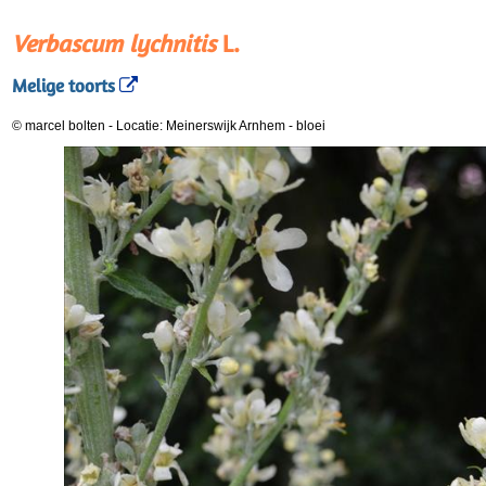
Verbascum lychnitis
L.
Melige toorts
© marcel bolten
-
Locatie: Meinerswijk Arnhem
-
bloei