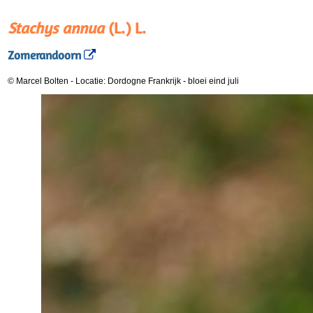
Stachys annua
(L.) L.
Zomerandoorn
© Marcel Bolten
-
Locatie: Dordogne Frankrijk
-
bloei eind juli