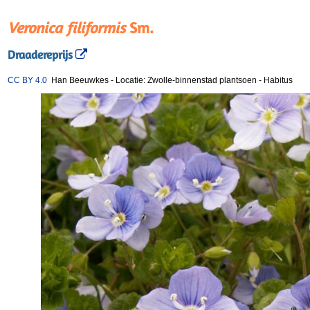
Veronica filiformis
Sm.
Draadereprijs
CC BY 4.0
Han Beeuwkes
-
Locatie: Zwolle-binnenstad plantsoen
-
Habitus