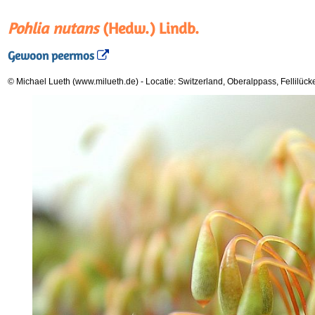
Pohlia nutans
(Hedw.) Lindb.
Gewoon peermos
© Michael Lueth (www.milueth.de)
-
Locatie: Switzerland, Oberalppass, Fellilüc