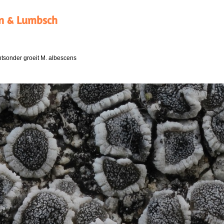
in & Lumbsch
tsonder groeit M. albescens