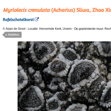
Myriolecis crenulata
(Acharius) Sliwa, Zhao X
Rafelschotelkorst
© Arjan de Groot
-
Locatie: Hervormde Kerk, Ursem
-
Op gepleisterde muur. Rech
Habitus