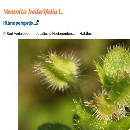
Veronica hederifolia
L.
Klimopereprijs
© Bert Verbruggen
-
Locatie: 's-Hertogenbosch
-
Habitus