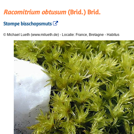
Racomitrium obtusum
(Brid.) Brid.
Stompe bisschopsmuts
© Michael Lueth (www.milueth.de)
-
Locatie: France, Bretagne
-
Habitus