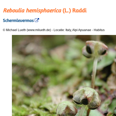
Reboulia hemisphaerica
(L.) Raddi
Schermlevermos
© Michael Lueth (www.milueth.de)
-
Locatie: Italy, Alpi Apuanae
-
Habitus