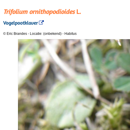
Trifolium ornithopodioides
L.
Vogelpootklaver
© Eric Brandes
-
Locatie: (onbekend)
-
Habitus