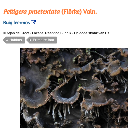
Peltigera praetextata
(Flörke) Vain.
Ruig leermos
© Arjan de Groot
-
Locatie: Raaphof, Bunnik
-
Op dode stronk van Es
Habitus
Primaire foto