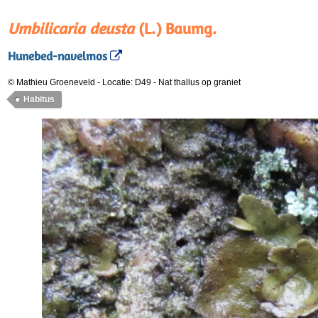
Umbilicaria deusta
(L.) Baumg.
Hunebed-navelmos
© Mathieu Groeneveld
-
Locatie: D49
-
Nat thallus op graniet
Habitus