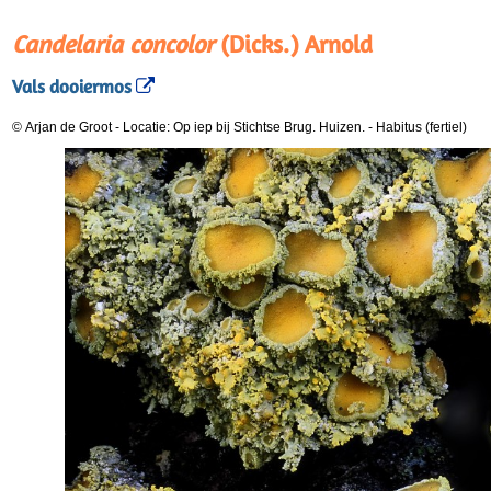
Candelaria concolor
(Dicks.) Arnold
Vals dooiermos
© Arjan de Groot
-
Locatie: Op iep bij Stichtse Brug. Huizen.
-
Habitus (fertiel)