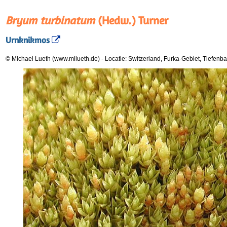
Bryum turbinatum
(Hedw.) Turner
Urnknikmos
© Michael Lueth (www.milueth.de)
-
Locatie: Switzerland, Furka-Gebiet, Tiefenb