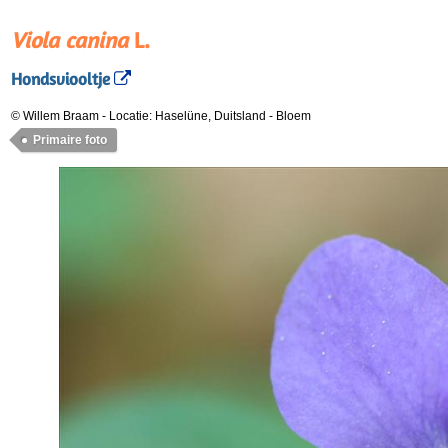
Viola canina
L.
Hondsviooltje
© Willem Braam
-
Locatie: Haselüne, Duitsland
-
Bloem
Primaire foto