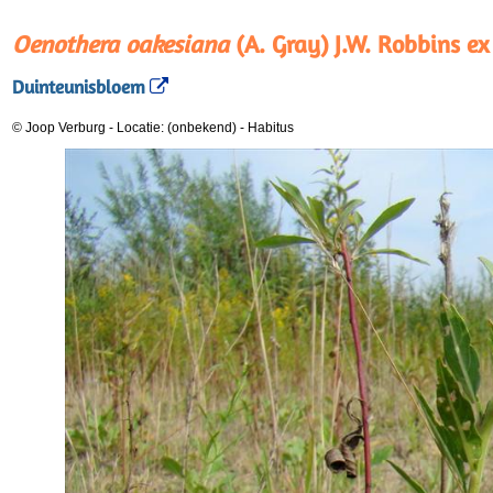
Oenothera oakesiana
(A. Gray) J.W. Robbins ex
Duinteunisbloem
© Joop Verburg
-
Locatie: (onbekend)
-
Habitus