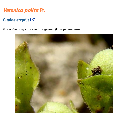
Veronica polita
Fr.
Gladde ereprijs
© Joop Verburg
-
Locatie: Hoogeveen (Dr)
-
parkeerterrein