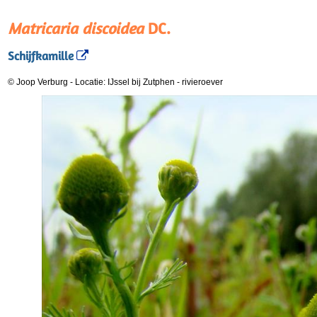
Matricaria discoidea
DC.
Schijfkamille
© Joop Verburg
-
Locatie: IJssel bij Zutphen
-
rivieroever