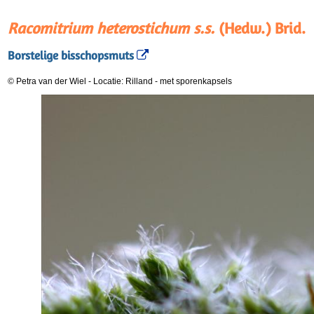
Racomitrium heterostichum s.s.
(Hedw.) Brid.
Borstelige bisschopsmuts
© Petra van der Wiel
-
Locatie: Rilland
-
met sporenkapsels